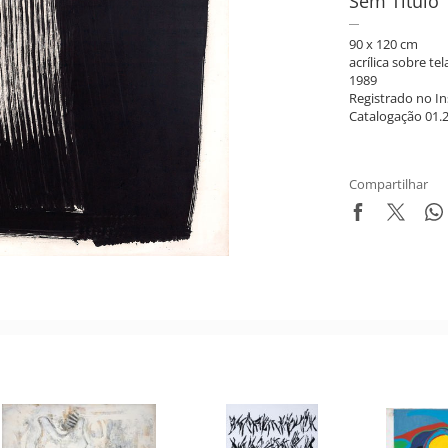
Sem Título
90 x 120 cm
acrílica sobre te
1989
Registrado no In
Catalogação 01.2
Compartilhar