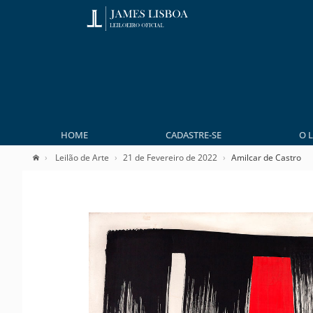
HOME
CADASTRE-SE
O 
Leilão de Arte
21 de Fevereiro de 2022
Amilcar de Castro