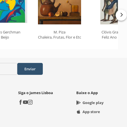
s Gerchman
M. Piza
Clóvis Gracian
Beijo
Chaleira, Frutas, Flor e Etc
Feliz Ano Novo
Enviar
Siga o James Lisboa
Baixe o App
Google play
App store