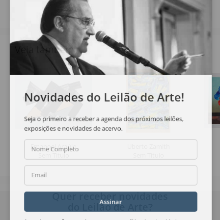
Veja também
Novidades do Leilão de Arte!
Seja o primeiro a receber a agenda dos próximos leilões,
exposições e novidades de acervo.
Emanoel Araújo
Uberto Zamith
Nome Completo
Sem Título
Sem Título
Email
Quer receber novidades
Assinar
do Leilão de Arte?