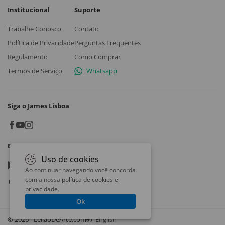
Institucional
Suporte
Trabalhe Conosco
Contato
Política de Privacidade
Perguntas Frequentes
Regulamento
Como Comprar
Termos de Serviço
Whatsapp
Siga o James Lisboa
Baixe o App
Uso de cookies
Google play
Ao continuar navegando você concorda
com a nossa
política de cookies e
App store
privacidade
.
Ok
© 2026 - LeilaoDeArte.com
English