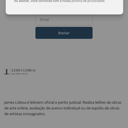
Ao assinar, você concorda com a nossa
política de privacidade
.
Nome Completo
Email
Enviar
James Lisboa é leiloeiro oficial e perito judicial. Realiza leilões de obras
de arte online, avaliação de acervo individual ou de espólio de obras
de artistas consagrados.