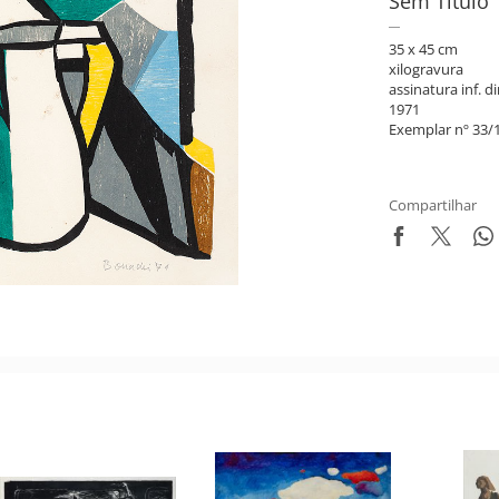
Sem Título
35 x 45 cm
xilogravura
assinatura inf. di
1971
Exemplar nº 33/
Compartilhar