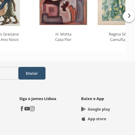
is Graciano
H. Motta
Regina Silveira
z Ano Novo
Casa Flor
Camuflagem
Enviar
Siga o James Lisboa
Baixe o App
Google play
App store