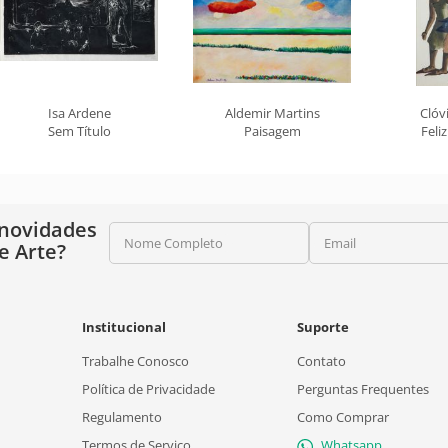
Isa Ardene
Aldemir Martins
Clóv
Sem Título
Paisagem
Feli
 novidades
Nome Completo
Email
e Arte?
Institucional
Suporte
Trabalhe Conosco
Contato
Política de Privacidade
Perguntas Frequentes
Regulamento
Como Comprar
Termos de Serviço
Whatsapp