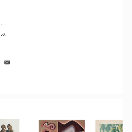
r.
150.