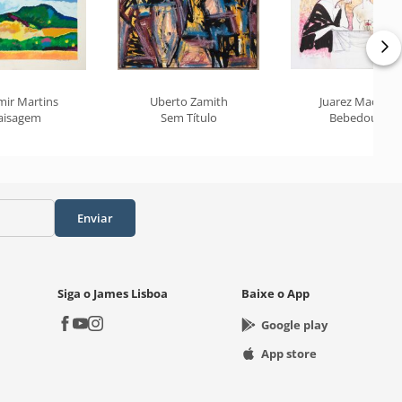
mir Martins
Uberto Zamith
Juarez Machad
aisagem
Sem Título
Bebedouras
Enviar
Siga o James Lisboa
Baixe o App
Google play
App store