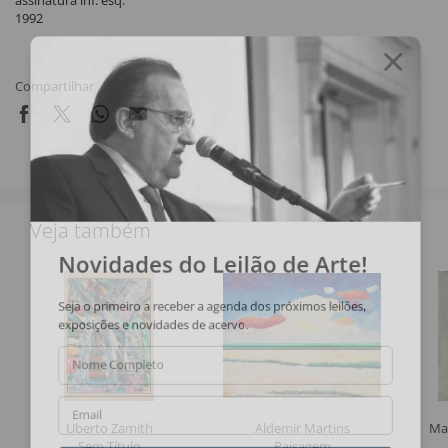
assinatura inf. esq.
1992
Compartilhar
Veja também
Novidades do Leilão de Arte!
Seja o primeiro a receber a agenda dos próximos leilões,
exposições e novidades de acervo.
Nome Completo
Email
Uberto Zamith
Aldemir Martins
Ma
Sem Título
Paisagem