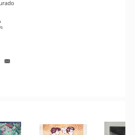
urado
a
q.