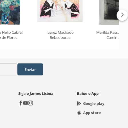
 Helio Cabral
Juarez Machado
Marilda Passos R
 de Flores
Bebedouras
Caminhos
Enviar
Siga o James Lisboa
Baixe o App
Google play
App store