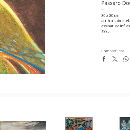
Pássaro Do
80 x 80 cm
acrilica sobre tel
assinatura inf. es
1995
Compartilhar