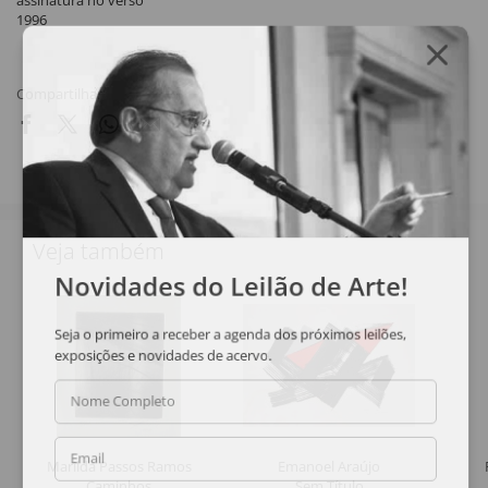
assinatura no verso
1996
Compartilhar
Veja também
Novidades do Leilão de Arte!
Seja o primeiro a receber a agenda dos próximos leilões,
exposições e novidades de acervo.
Nome Completo
Email
Marilda Passos Ramos
Emanoel Araújo
Caminhos
Sem Título