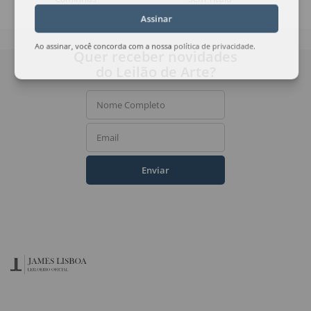
Assinar
Ao assinar, você concorda com a nossa
política de privacidade
.
Quer receber novidades
do Leilão de Arte?
Nome Completo
Email
Enviar