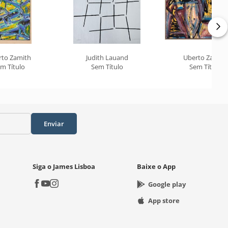
rto Zamith
Judith Lauand
Uberto Zamith
m Título
Sem Título
Sem Título
Enviar
Siga o James Lisboa
Baixe o App
Google play
App store