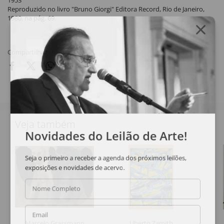
1953
Reproduzido no livro "Bruno Giorgi" Editora Record, Rio de Janeiro,
1980, na pág. 69.
Compartilhar
Veja também
Novidades do Leilão de Arte!
Seja o primeiro a receber a agenda dos próximos leilões,
exposições e novidades de acervo.
Nome Completo
Email
Marcelo Grassmann
Uberto Zamith