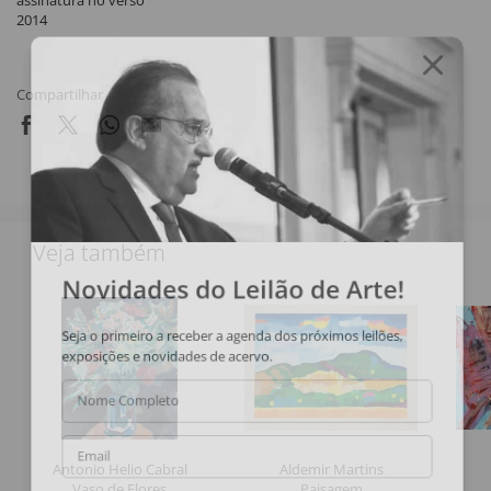
assinatura no verso
2014
Compartilhar
Veja também
Novidades do Leilão de Arte!
Seja o primeiro a receber a agenda dos próximos leilões,
exposições e novidades de acervo.
Nome Completo
Email
Antonio Helio Cabral
Aldemir Martins
Vaso de Flores
Paisagem