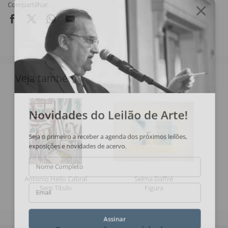
Compartilhar
Veja também
Novidades do Leilão de Arte!
Seja o primeiro a receber a agenda dos próximos leilões,
exposições e novidades de acervo.
Nome Completo
Antonio Helio Cabral
Selma Daffré
Sem Título
Figura
Email
Assinar