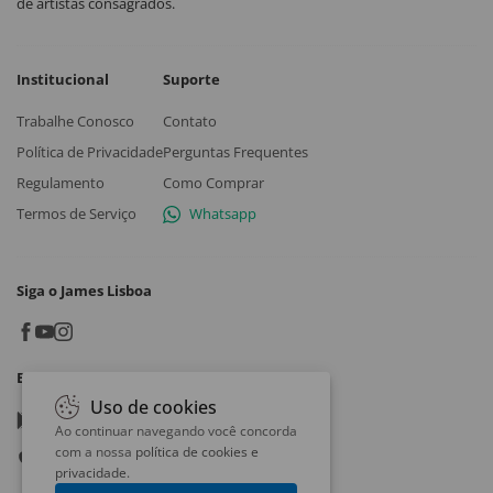
de artistas consagrados.
Institucional
Suporte
Trabalhe Conosco
Contato
Política de Privacidade
Perguntas Frequentes
Regulamento
Como Comprar
Termos de Serviço
Whatsapp
Siga o James Lisboa
Baixe o App
Uso de cookies
Google play
Ao continuar navegando você concorda
com a nossa
política de cookies e
App store
privacidade
.