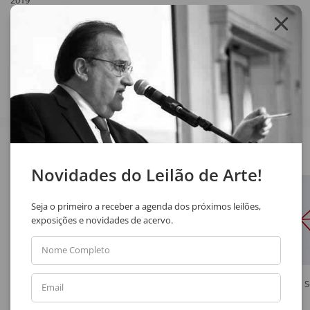
2019
Compartilhar
Veja também
Novidades do Leilão de Arte!
Seja o primeiro a receber a agenda dos próximos leilões,
exposições e novidades de acervo.
Nome Completo
Antonio Helio Cabral
Aldemir Martins
S
Email
Sem Título
Paisagem