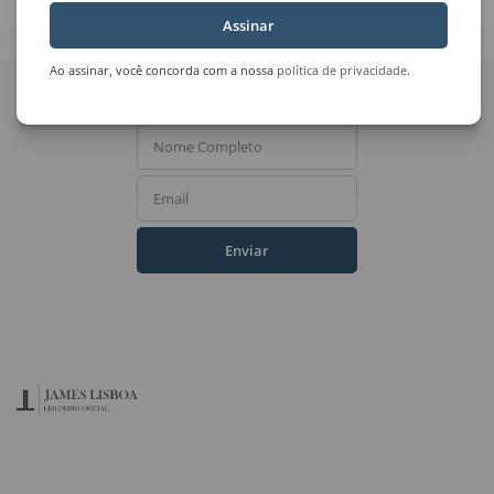
Assinar
Quer receber novidades
Ao assinar, você concorda com a nossa
política de privacidade
.
do Leilão de Arte?
Nome Completo
Email
Enviar