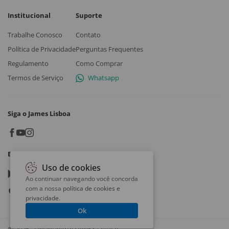
Institucional
Suporte
Trabalhe Conosco
Contato
Política de Privacidade
Perguntas Frequentes
Regulamento
Como Comprar
Termos de Serviço
Whatsapp
Siga o James Lisboa
Baixe o App
Uso de cookies
Google play
Ao continuar navegando você concorda
com a nossa
política de cookies e
App store
privacidade
.
Ok
© 2026 - LeilaoDeArte.com
English