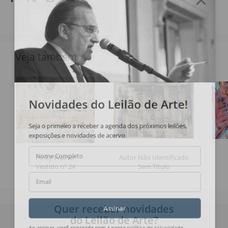
Veja também
Novidades do Leilão de Arte!
Seja o primeiro a receber a agenda dos próximos leilões,
exposições e novidades de acervo.
Pinky Wainer
Autor Não Identificado
Nome Completo
Vestido nº 24
Sem Título
Email
Quer receber novidades
Assinar
do Leilão de Arte?