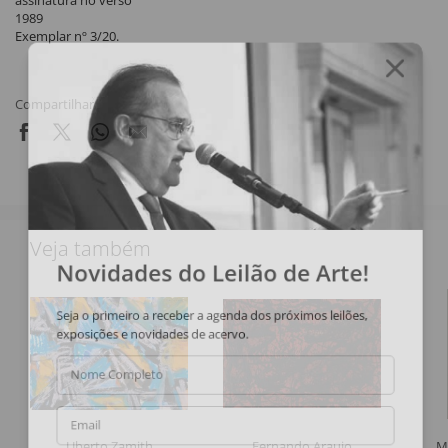
assinatura no verso
1989
Exemplar nº 3/20.
Compartilhar
Veja também
Novidades do Leilão de Arte!
Seja o primeiro a receber a agenda dos próximos leilões,
exposições e novidades de acervo.
Nome Completo
Email
Uberto Zamith
Fernando Araujo
M