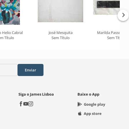
 Helio Cabral
José Mesquita
Marilda Passos R
m Título
Sem Título
Sem Título
Enviar
Siga o James Lisboa
Baixe o App
Google play
App store