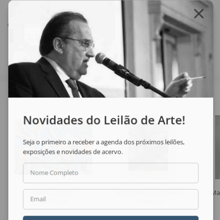
Compartilhar
Veja também
Novidades do Leilão de Arte!
Seja o primeiro a receber a agenda dos próximos leilões,
exposições e novidades de acervo.
Nome Completo
Uberto Zamith
Marilda Passos Ramos
Ma
Email
Sem Título
Universo