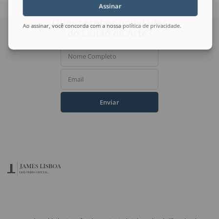
Assinar
Quer receber novidades
Ao assinar, você concorda com a nossa
política de privacidade
.
do Leilão de Arte?
Nome Completo
Email
Enviar