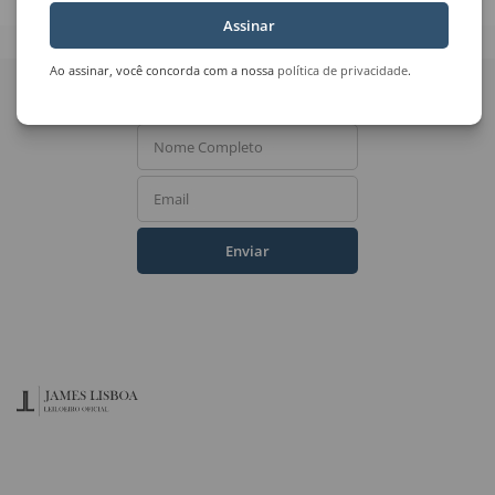
Assinar
Quer receber novidades
Ao assinar, você concorda com a nossa
política de privacidade
.
do Leilão de Arte?
Nome Completo
Email
Enviar