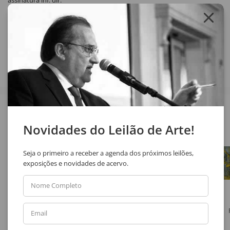
assinatura inf. dir.
Compartilhar
Veja também
Novidades do Leilão de Arte!
Seja o primeiro a receber a agenda dos próximos leilões,
exposições e novidades de acervo.
Nome Completo
Autor Não Identificado
Ermelindo Nardin
Email
Sem Título
Paisagem 211