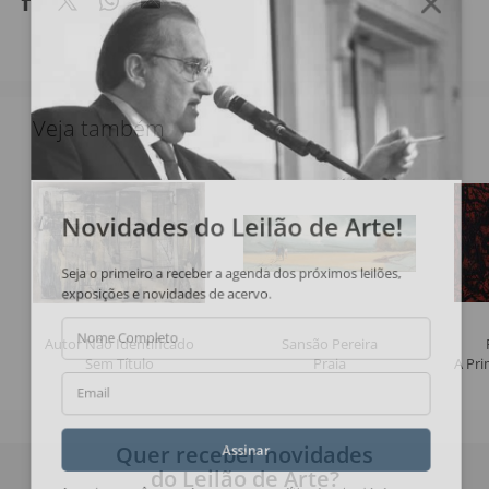
Veja também
Novidades do Leilão de Arte!
Seja o primeiro a receber a agenda dos próximos leilões,
exposições e novidades de acervo.
Nome Completo
Autor Não Identificado
Sansão Pereira
Sem Título
Praia
A Pri
Email
Quer receber novidades
Assinar
do Leilão de Arte?