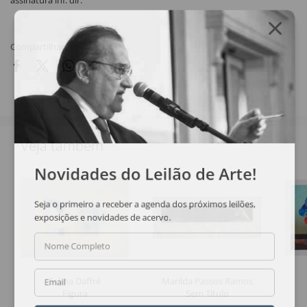
assinatura inf. dir.
Compartilhar
Veja também
Novidades do Leilão de Arte!
Seja o primeiro a receber a agenda dos próximos leilões,
exposições e novidades de acervo.
Nome Completo
Selma Daffré
Marilda Passos Ramos
Email
Figura
Sem Título