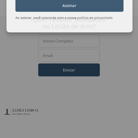
Assinar
Quer receber novidades
Ao assinar, você concorda com a nossa
política de privacidade
.
do Leilão de Arte?
Nome Completo
Email
Enviar