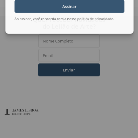
Assinar
Quer receber novidades
Ao assinar, você concorda com a nossa
política de privacidade
.
do Leilão de Arte?
Nome Completo
Email
Enviar