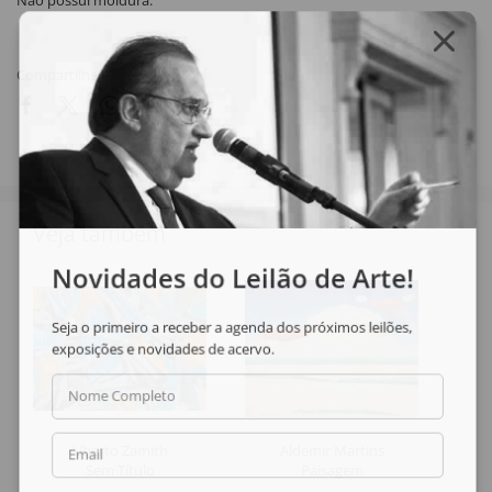
Não possui moldura.
Compartilhar
Veja também
Novidades do Leilão de Arte!
Seja o primeiro a receber a agenda dos próximos leilões,
exposições e novidades de acervo.
Nome Completo
Uberto Zamith
Aldemir Martins
Email
Sem Título
Paisagem