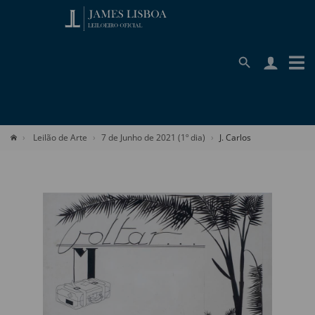
Leilão de Arte
7 de Junho de 2021 (1º dia)
J. Carlos