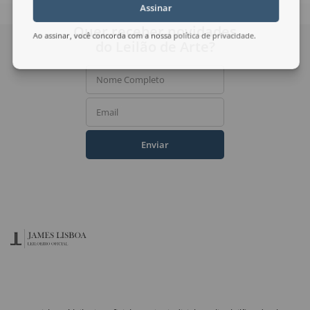
Assinar
Quer receber novidades
Ao assinar, você concorda com a nossa
política de privacidade
.
do Leilão de Arte?
Nome Completo
Email
Enviar