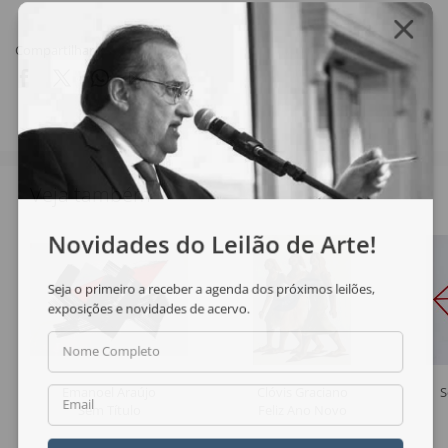
Compartilhar
Veja também
Novidades do Leilão de Arte!
Seja o primeiro a receber a agenda dos próximos leilões,
exposições e novidades de acervo.
Nome Completo
Emanoel Araújo
Clóvis Graciano
S
Email
Sem Título
Feliz Ano Novo