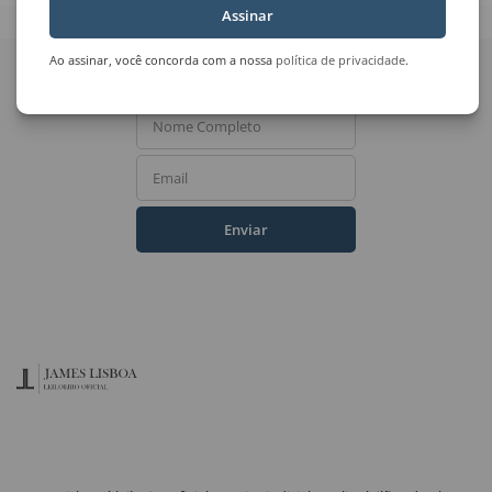
Assinar
Quer receber novidades
Ao assinar, você concorda com a nossa
política de privacidade
.
do Leilão de Arte?
Nome Completo
Email
Enviar