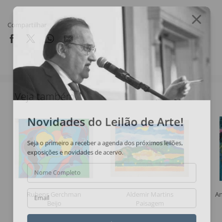
Compartilhar
Veja também
Novidades do Leilão de Arte!
Seja o primeiro a receber a agenda dos próximos leilões,
exposições e novidades de acervo.
Nome Completo
Rubens Gerchman
Aldemir Martins
An
Email
Beijo
Paisagem