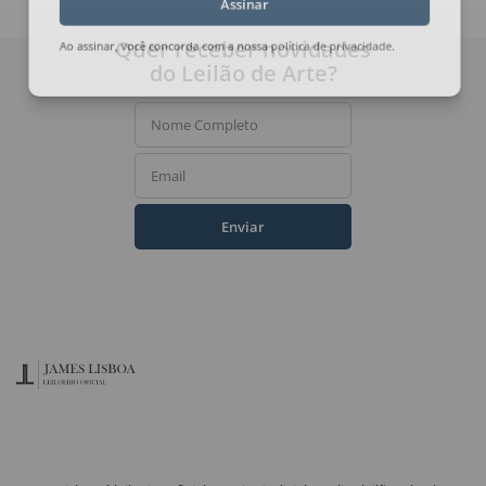
Assinar
Quer receber novidades
Ao assinar, você concorda com a nossa
política de privacidade
.
do Leilão de Arte?
Nome Completo
Email
Enviar