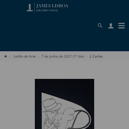
Leilão de Arte
7 de Junho de 2021 (1º dia)
J. Carlos