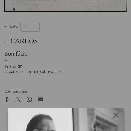
Lote
J. CARLOS
Bonifácio
19 x 38 cm
aquarela e nanquim sobre papel
Compartilhar