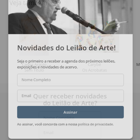
Veja também
Novidades do Leilão de Arte!
Seja o primeiro a receber a agenda dos próximos leilões,
Carlos Araújo
Carybé
M
exposições e novidades de acervo.
Sem Título
Os Acrobatas
Nome Completo
Quer receber novidades
Email
do Leilão de Arte?
Assinar
Nome Completo
Ao assinar, você concorda com a nossa
política de privacidade
.
Email