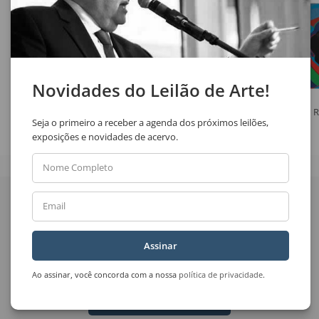
Novidades do Leilão de Arte!
Antonio Helio Cabral
Antonio Helio Cabral
R
Seja o primeiro a receber a agenda dos próximos leilões,
Vaso de Flores
Vaso de Flor
exposições e novidades de acervo.
Nome Completo
Quer receber novidades
do Leilão de Arte?
Email
Nome Completo
Assinar
Email
Ao assinar, você concorda com a nossa
política de privacidade
.
Enviar