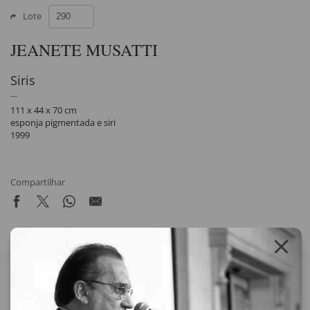
Lote
JEANETE MUSATTI
Siris
111 x 44 x 70 cm
esponja pigmentada e siri
1999
Compartilhar
Veja também