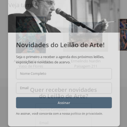
Veja também
Novidades do Leilão de Arte!
Seja o primeiro a receber a agenda dos próximos leilões,
Antonio Helio Cabral
Ermelindo Nardin
exposições e novidades de acervo.
Vaso de Flores
Paisagem 211
Nome Completo
Quer receber novidades
Email
do Leilão de Arte?
Assinar
Nome Completo
Ao assinar, você concorda com a nossa
política de privacidade
.
Email