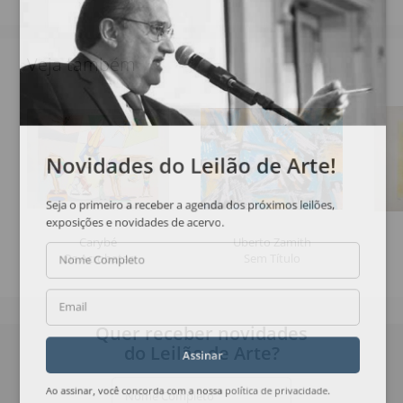
Veja também
Novidades do Leilão de Arte!
Seja o primeiro a receber a agenda dos próximos leilões,
exposições e novidades de acervo.
Carybé
Uberto Zamith
Os Acrobatas
Sem Título
Nome Completo
Email
Quer receber novidades
do Leilão de Arte?
Assinar
Nome Completo
Ao assinar, você concorda com a nossa
política de privacidade
.