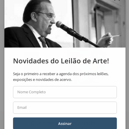
Veja também
Novidades do Leilão de Arte!
Seja o primeiro a receber a agenda dos próximos leilões,
exposições e novidades de acervo.
Nome Completo
Fernando Araujo
Rubens Gerchman
Sem Título
Beijo
Email
Quer receber novidades
Assinar