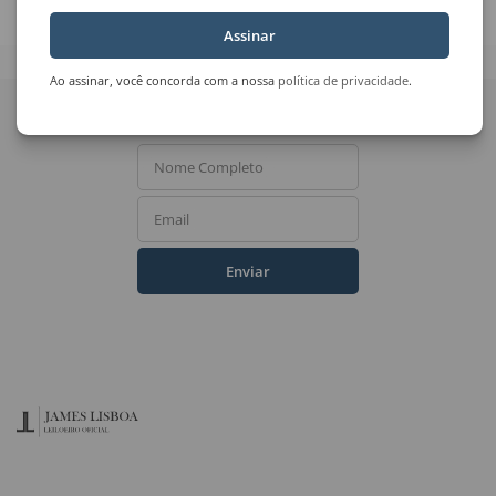
Assinar
Ao assinar, você concorda com a nossa
política de privacidade
.
Quer receber novidades
do Leilão de Arte?
Nome Completo
Email
Enviar