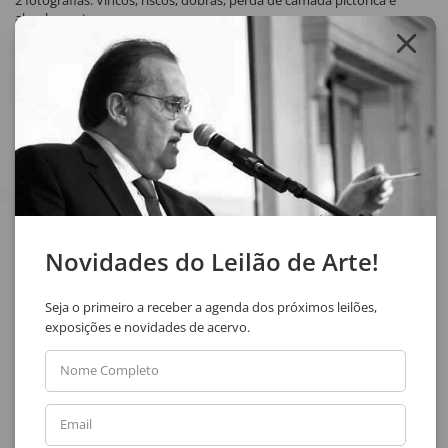
2 fotografias. Vincos, riscos, dobras, perda de camada pictórica e
abaulamento.
Compartilhar
Veja também
Novidades do Leilão de Arte!
Seja o primeiro a receber a agenda dos próximos leilões,
exposições e novidades de acervo.
Nome Completo
Email
Uberto Zamith
Uberto Zamith
Sem Título
Sem Título