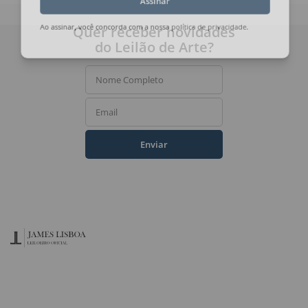
Assinar
Quer receber novidades
Ao assinar, você concorda com a nossa
política de privacidade
.
do Leilão de Arte?
Nome Completo
Email
Enviar