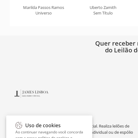
Marilda Passos Ramos
Uberto Zamith
Universo
Sem Título
Quer receber
do Leilão d
Uso de cookies
James Lisboa é leiloeiro oficial e perito judicial. Realiza leilões de
obras de arte online, avaliação de acervo individual ou de espólio
Ao continuar navegando você concorda
com a nossa
política de cookies e