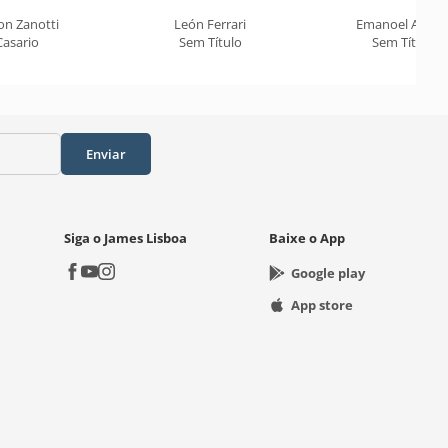
on Zanotti
León Ferrari
Emanoel Araúj
Casario
Sem Título
Sem Título
Enviar
Siga o James Lisboa
Baixe o App
Google play
App store