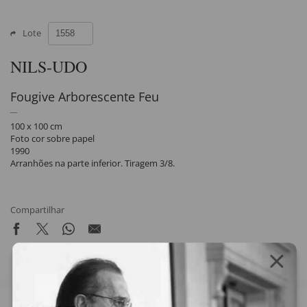
Lote
NILS-UDO
Fougive Arborescente Feu
100 x 100 cm
Foto cor sobre papel
1990
Arranhões na parte inferior. Tiragem 3/8.
Compartilhar