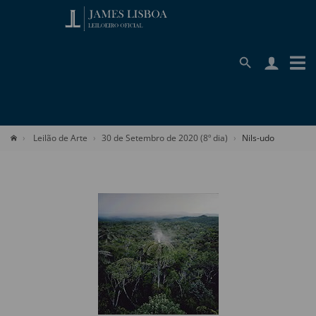
Leilão de Arte
30 de Setembro de 2020 (8º dia)
Nils-udo