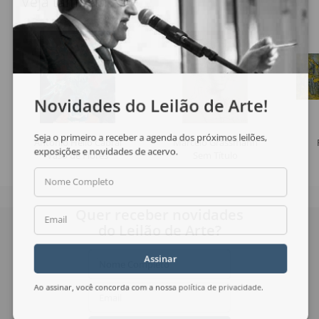
Veja também
Novidades do Leilão de Arte!
Seja o primeiro a receber a agenda dos próximos leilões,
Antonio Helio Cabral
Marcelo Grassmann
exposições e novidades de acervo.
Vaso de Flores
Sem Título
Nome Completo
Quer receber novidades
Email
do Leilão de Arte?
Assinar
Nome Completo
Ao assinar, você concorda com a nossa
política de privacidade
.
Email