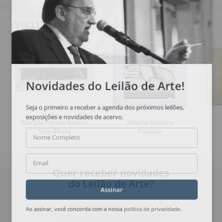
Veja também
Novidades do Leilão de Arte!
Seja o primeiro a receber a agenda dos próximos leilões,
exposições e novidades de acervo.
Marilda Passos Ramos
Aldemir Martins
Sem Título
Pássaro
Nome Completo
Email
Quer receber novidades
do Leilão de Arte?
Assinar
Nome Completo
Ao assinar, você concorda com a nossa
política de privacidade
.