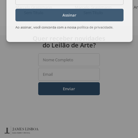
Marcelo Grassmann
Marcelo Grassmann
An
Sem Título
Sem Título
Assinar
Ao assinar, você concorda com a nossa
política de privacidade
.
Quer receber novidades
do Leilão de Arte?
Nome Completo
Email
Enviar