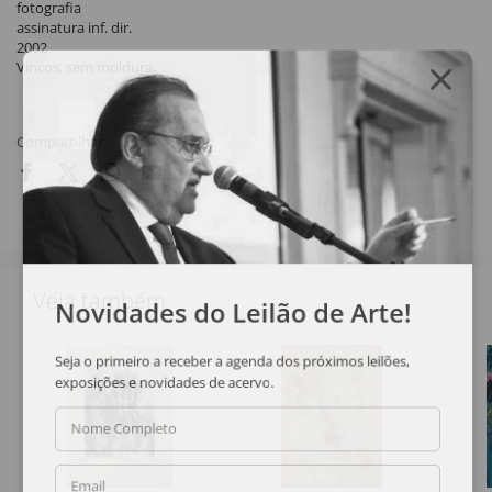
fotografia
assinatura inf. dir.
2002
Vincos, sem moldura.
Compartilhar
Veja também
Novidades do Leilão de Arte!
Seja o primeiro a receber a agenda dos próximos leilões,
exposições e novidades de acervo.
Nome Completo
Email