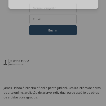
Ao assinar, você concorda com a nossa
política de privacidade
.
Nome Completo
Email
Enviar
James Lisboa é leiloeiro oficial e perito judicial. Realiza leilões de obras
de arte online, avaliação de acervo individual ou de espólio de obras
de artistas consagrados.