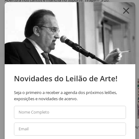
Abertura nos cantos e mancha no suporte. Tiragem 5/20.
Compartilhar
Veja também
Novidades do Leilão de Arte!
Seja o primeiro a receber a agenda dos próximos leilões,
exposições e novidades de acervo.
Nome Completo
Ermelindo Nardin
Marilda Passos Ramos
An
Email
Paisagem 184
Sem Título