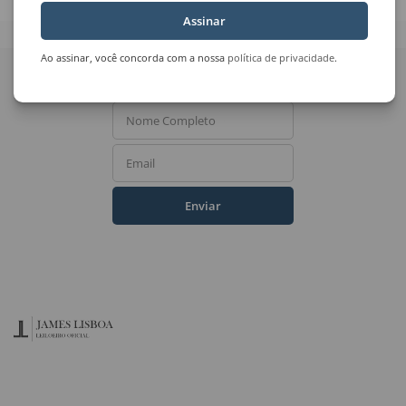
Assinar
Quer receber novidades
Ao assinar, você concorda com a nossa
política de privacidade
.
do Leilão de Arte?
Nome Completo
Email
Enviar