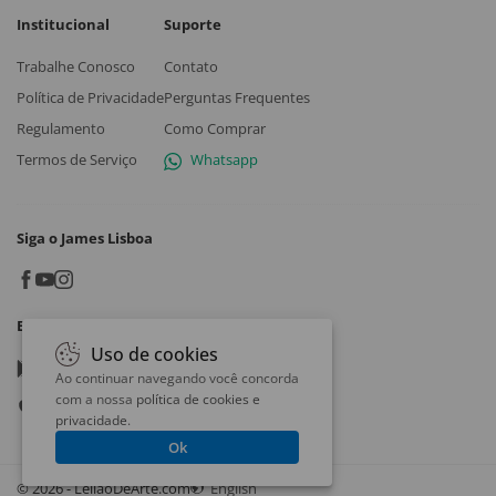
Institucional
Suporte
Trabalhe Conosco
Contato
Política de Privacidade
Perguntas Frequentes
Regulamento
Como Comprar
Termos de Serviço
Whatsapp
Siga o James Lisboa
Baixe o App
Uso de cookies
Google play
Ao continuar navegando você concorda
com a nossa
política de cookies e
App store
privacidade
.
Ok
© 2026 - LeilaoDeArte.com
English