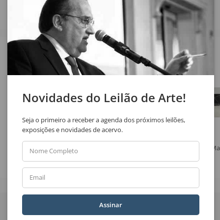
Veja também
Novidades do Leilão de Arte!
Seja o primeiro a receber a agenda dos próximos leilões,
exposições e novidades de acervo.
Fulvio Pennacchi
Uberto Zamith
Ma
Nome Completo
Sem Título
Sem Título
Email
Quer receber novidades
Assinar
do Leilão de Arte?