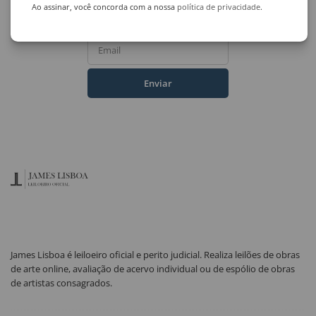
Ao assinar, você concorda com a nossa
política de privacidade
.
Nome Completo
Email
Enviar
James Lisboa é leiloeiro oficial e perito judicial. Realiza leilões de obras
de arte online, avaliação de acervo individual ou de espólio de obras
de artistas consagrados.