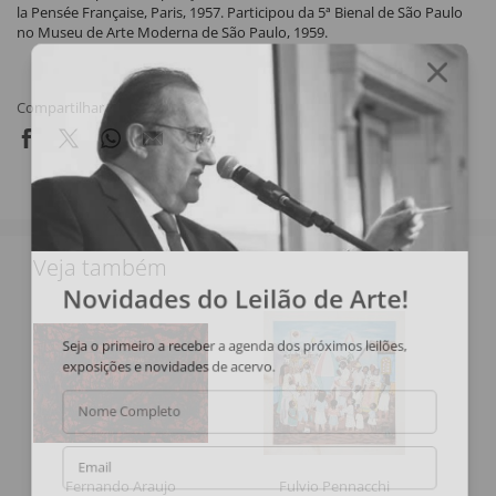
la Pensée Française, Paris, 1957. Participou da 5ª Bienal de São Paulo
no Museu de Arte Moderna de São Paulo, 1959.
Compartilhar
Veja também
Novidades do Leilão de Arte!
Seja o primeiro a receber a agenda dos próximos leilões,
exposições e novidades de acervo.
Nome Completo
Email
Fernando Araujo
Fulvio Pennacchi