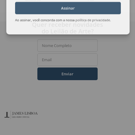
Assinar
Ao assinar, você concorda com a nossa
política de privacidade
.
Quer receber novidades
do Leilão de Arte?
Nome Completo
Email
Enviar