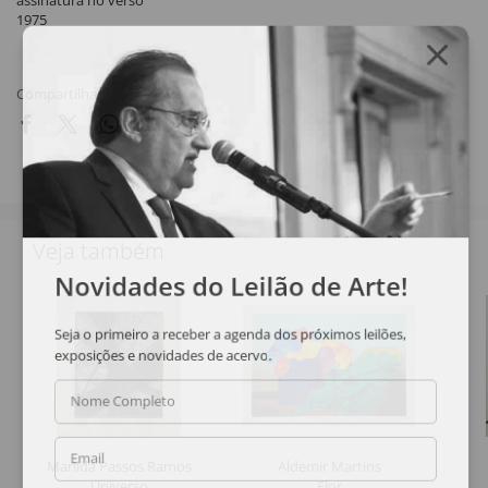
assinatura no verso
1975
Compartilhar
Veja também
Novidades do Leilão de Arte!
Seja o primeiro a receber a agenda dos próximos leilões,
exposições e novidades de acervo.
Nome Completo
Email
Marilda Passos Ramos
Aldemir Martins
Universo
Flor