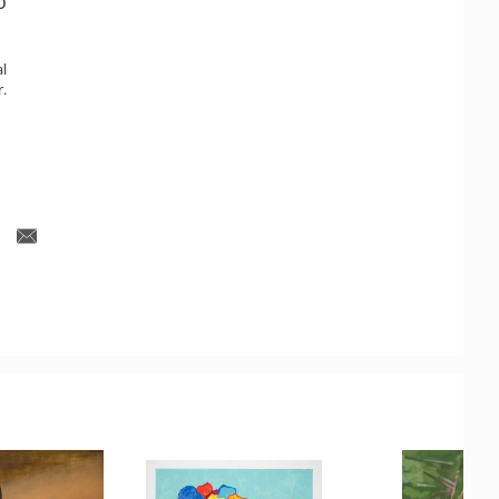
o
l
r.