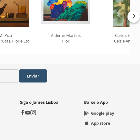
M. Piza
Aldemir Martins
Carlos Scliar
Frutas, Flor e Etc
Flor
Cais e Árvore
Enviar
Siga o James Lisboa
Baixe o App
Google play
App store