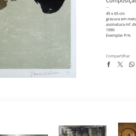
Composiçã
45 x 65 cm
gravura em meta
assinatura inf. di
1990
Exemplar P/A.
Compartilhar