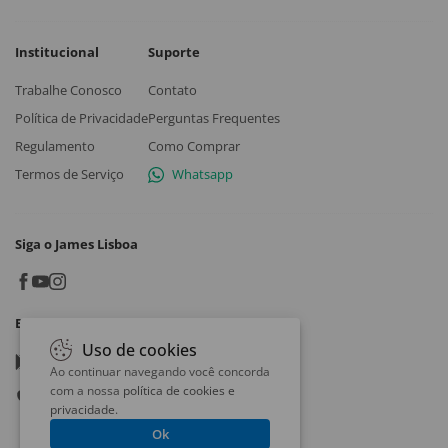
Institucional
Suporte
Trabalhe Conosco
Contato
Política de Privacidade
Perguntas Frequentes
Regulamento
Como Comprar
Termos de Serviço
Whatsapp
Siga o James Lisboa
Baixe o App
Uso de cookies
Google play
Ao continuar navegando você concorda
com a nossa
política de cookies e
App store
privacidade
.
Ok