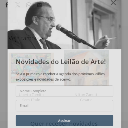
Veja também
Novidades do Leilão de Arte!
Seja o primeiro a receber a agenda dos próximos leilões,
exposições e novidades de acervo.
Nome Completo
Uberto Zamith
Nilton Zanotti
Sem Título
Casario
Email
Quer receber novidades
Assinar