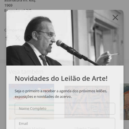
assinatura inf. esq.
1969
Exemplar nº 2/5.
Compartilhar
Veja também
Novidades do Leilão de Arte!
Seja o primeiro a receber a agenda dos próximos leilões,
exposições e novidades de acervo.
Nome Completo
Email
Aldemir Martins
Uberto Zamith