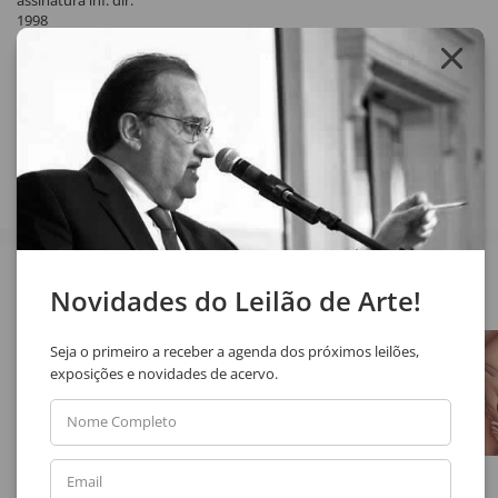
assinatura inf. dir.
1998
Exemplar nº 46/150.
Compartilhar
Veja também
Novidades do Leilão de Arte!
Seja o primeiro a receber a agenda dos próximos leilões,
exposições e novidades de acervo.
Nome Completo
Email
Antonio Helio Cabral
Marcelo Grassmann