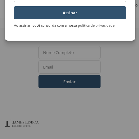
Vaso de Flores
Guerreiro
No 
Assinar
Ao assinar, você concorda com a nossa
política de privacidade
.
Quer receber novidades
do Leilão de Arte?
Nome Completo
Email
Enviar