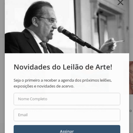
Compartilhar
Veja também
Novidades do Leilão de Arte!
Seja o primeiro a receber a agenda dos próximos leilões,
exposições e novidades de acervo.
Nome Completo
Uberto Zamith
Aldemir Martins
Sem Título
Paisagem com Sol
No 
Email
Assinar