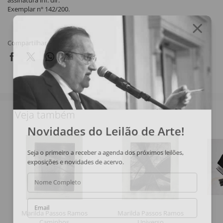
assinatura inf. dir.
Exemplar nº 142/200.
Compartilhar
Veja também
Novidades do Leilão de Arte!
Seja o primeiro a receber a agenda dos próximos leilões,
exposições e novidades de acervo.
Nome Completo
Email
Marilda Passos Ramos
Marilda Passos Ramos
Caminhos
Universo