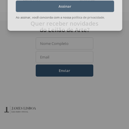
Assinar
Ao assinar, você concorda com a nossa
política de privacidade
.
Quer receber novidades
do Leilão de Arte?
Nome Completo
Email
Enviar