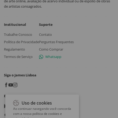
de arte online, avaliação de acervo individual ou de espólio de obras
de artistas consagrados.
Institucional
Suporte
Trabalhe Conosco
Contato
Política de Privacidade
Perguntas Frequentes
Regulamento
Como Comprar
Termos de Serviço
Whatsapp
Siga o James Lisboa
Baixe o App
Uso de cookies
Google play
Ao continuar navegando você concorda
com a nossa
política de cookies e
App store