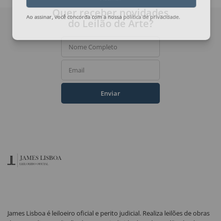
Assinar
Quer receber novidades
do Leilão de Arte?
Ao assinar, você concorda com a nossa
política de privacidade
.
Nome Completo
Email
Enviar
James Lisboa é leiloeiro oficial e perito judicial. Realiza leilões de obras