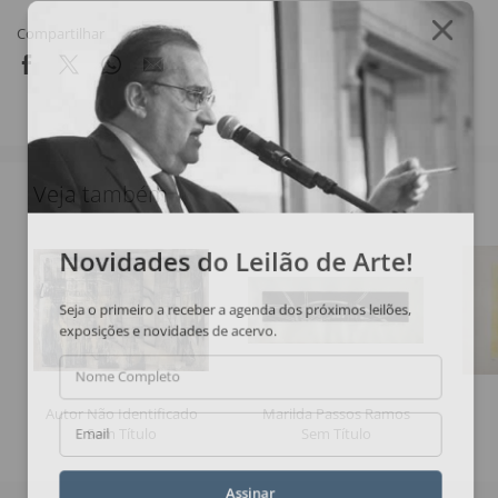
Compartilhar
Veja também
Novidades do Leilão de Arte!
Seja o primeiro a receber a agenda dos próximos leilões,
exposições e novidades de acervo.
Nome Completo
Autor Não Identificado
Marilda Passos Ramos
Sem Título
Sem Título
Email