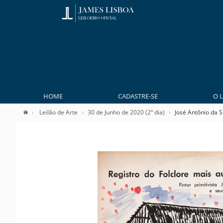
HOME
CADASTRE-SE
O 
Leilão de Arte
30 de Junho de 2020 (2º dia)
José Antônio da S