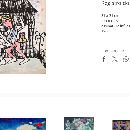
Registro do
31 x 31 cm
disco de vinil
assinatura inf. es
1966
Compartilhar