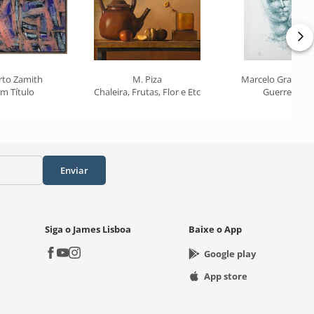
rto Zamith
M. Piza
Marcelo Grassm
m Título
Chaleira, Frutas, Flor e Etc
Guerreiro
Enviar
Siga o James Lisboa
Baixe o App
Google play
App store