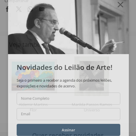
Compartilhar
Veja também
Novidades do Leilão de Arte!
Seja o primeiro a receber a agenda dos próximos leilões,
exposições e novidades de acervo.
Nome Completo
Aldemir Martins
Marilda Passos Ramos
Flor
Universo
Email
Assinar
Quer receber novidades