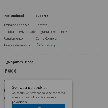
Institucional
Suporte
Trabalhe Conosco
Contato
Política de Privacidade
Perguntas Frequentes
Regulamento
Como Comprar
Termos de Serviço
Whatsapp
Siga o James Lisboa
Baixe o App
Uso de cookies
Google play
Ao continuar navegando você concorda
com a nossa
política de cookies e
App store
privacidade
.
Ok