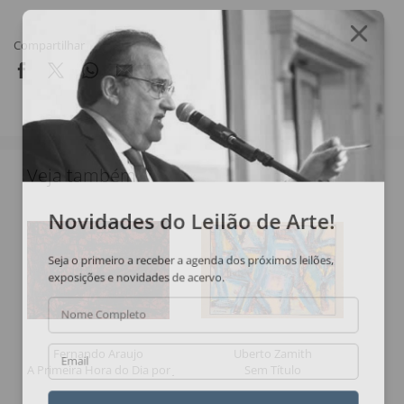
Compartilhar
Veja também
Novidades do Leilão de Arte!
Seja o primeiro a receber a agenda dos próximos leilões,
exposições e novidades de acervo.
Nome Completo
Fernando Araujo
Uberto Zamith
Email
A Primeira Hora do Dia por Jacob
Sem Título