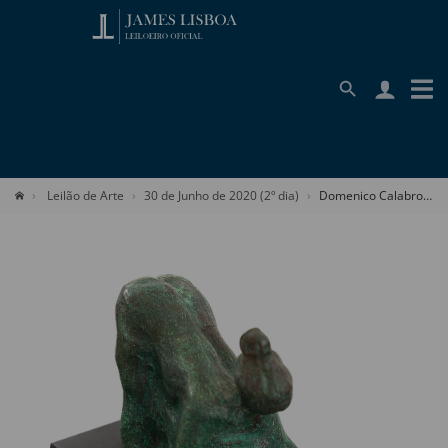
Leilão de Arte
30 de Junho de 2020 (2º dia)
Domenico Calabrone