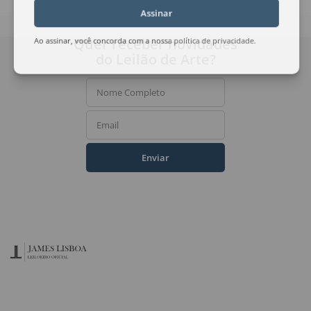
Assinar
Quer receber novidades
Ao assinar, você concorda com a nossa
política de privacidade
.
do Leilão de Arte?
Nome Completo
Email
Enviar