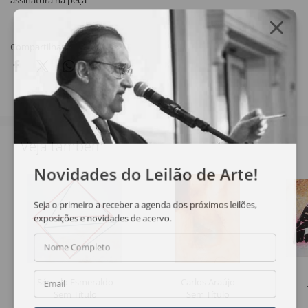
assinatura na peça
Compartilhar
Veja também
Novidades do Leilão de Arte!
Seja o primeiro a receber a agenda dos próximos leilões,
exposições e novidades de acervo.
Nome Completo
Sérvulo Esmeraldo
Carlos Araújo
Email
Sem Título
Sem Título